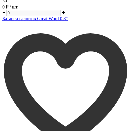
30
0 ₽
/ шт.
Батареи салютов Great Word 0.8"