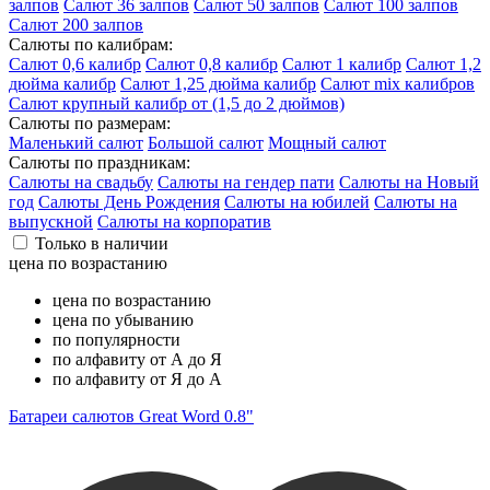
залпов
Салют 36 залпов
Салют 50 залпов
Салют 100 залпов
Салют 200 залпов
Салюты по калибрам:
Салют 0,6 калибр
Салют 0,8 калибр
Салют 1 калибр
Салют 1,2
дюйма калибр
Салют 1,25 дюйма калибр
Салют mix калибров
Салют крупный калибр от (1,5 до 2 дюймов)
Салюты по размерам:
Маленький салют
Большой салют
Мощный салют
Салюты по праздникам:
Салюты на свадьбу
Салюты на гендер пати
Салюты на Новый
год
Салюты День Рождения
Салюты на юбилей
Салюты на
выпускной
Салюты на корпоратив
Только в наличии
цена по возрастанию
цена по возрастанию
цена по убыванию
по популярности
по алфавиту от А до Я
по алфавиту от Я до А
Батареи салютов Great Word 0.8"