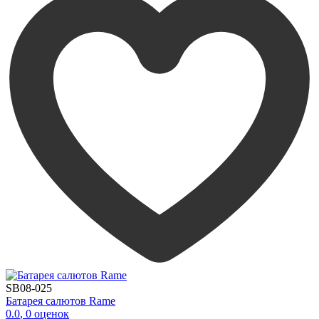
SB08-025
Батарея салютов Rame
0.0
,
0
оценок