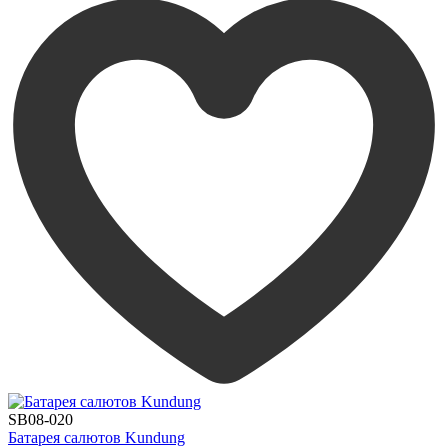
SB08-020
Батарея салютов Kundung