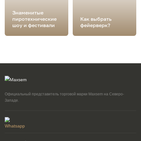
Знаменитые
пиротехнические
Как выбрать
шоу и фестивали
фейерверк?
Официальный представитель торговой марки Maxsem на Северо-
Западе.