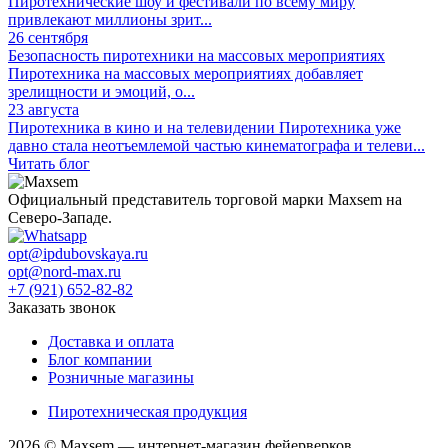
Пиротехнические шоу и фестивали по всему миру
привлекают миллионы зрит...
26 сентября
Безопасность пиротехники на массовых мероприятиях
Пиротехника на массовых мероприятиях добавляет
зрелищности и эмоций, о...
23 августа
Пиротехника в кино и на телевидении
Пиротехника уже
давно стала неотъемлемой частью кинематографа и телеви...
Читать блог
Официальный представитель торговой марки Maxsem на
Северо-Западе.
opt@ipdubovskaya.ru
opt@nord-max.ru
+7 (921) 652-82-82
Заказать звонок
Доставка и оплата
Блог компании
Розничные магазины
Пиротехническая продукция
2026 © Maxsem — интернет-магазин фейерверков