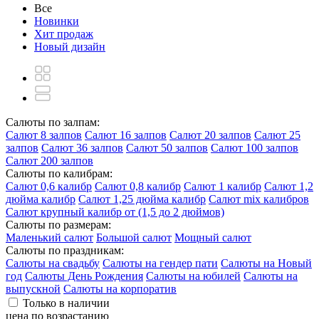
Все
Новинки
Хит продаж
Новый дизайн
Салюты по залпам:
Салют 8 залпов
Салют 16 залпов
Салют 20 залпов
Салют 25
залпов
Салют 36 залпов
Салют 50 залпов
Салют 100 залпов
Салют 200 залпов
Салюты по калибрам:
Салют 0,6 калибр
Салют 0,8 калибр
Салют 1 калибр
Салют 1,2
дюйма калибр
Салют 1,25 дюйма калибр
Салют mix калибров
Салют крупный калибр от (1,5 до 2 дюймов)
Салюты по размерам:
Маленький салют
Большой салют
Мощный салют
Салюты по праздникам:
Салюты на свадьбу
Салюты на гендер пати
Салюты на Новый
год
Салюты День Рождения
Салюты на юбилей
Салюты на
выпускной
Салюты на корпоратив
Только в наличии
цена по возрастанию