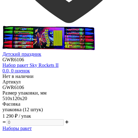
Детский праздник
GWR6106
Набор ракет Sky Rockets II
0.0
,
0
оценок
Нет в наличии
Артикул
GWR6106
Размер упаковки, мм
510х120х20
Фасовка
упаковка (12 штук)
1 290 ₽
/ упак
Наборы ракет