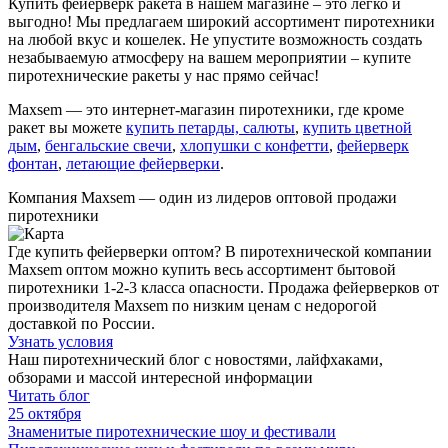
Купить фейерверк ракета в нашем магазине – это легко и
выгодно! Мы предлагаем широкий ассортимент пиротехники
на любой вкус и кошелек. Не упустите возможность создать
незабываемую атмосферу на вашем мероприятии – купите
пиротехнические ракеты у нас прямо сейчас!
Maxsem — это интернет-магазин пиротехники, где кроме
ракет вы можете
купить петарды, салюты
,
купить цветной
дым
,
бенгальские свечи
,
хлопушки с конфетти
,
фейерверк
фонтан
,
летающие фейерверки
.
Компания
Maxsem
— один из лидеров оптовой продажи
пиротехники
Где купить фейерверки оптом? В пиротехнической компании
Maxsem оптом можно купить весь ассортимент бытовой
пиротехники 1-2-3 класса опасности. Продажа фейерверков от
производителя Maxsem по низким ценам с недорогой
доставкой по России.
Узнать условия
Наш пиротехнический блог с новостями, лайфхаками,
обзорами и массой интересной информации
Читать блог
25 октября
Знаменитые пиротехнические шоу и фестивали