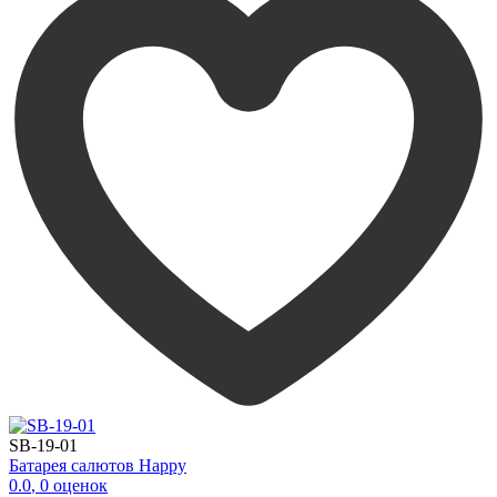
SB-19-01
Батарея салютов Happy
0.0
,
0
оценок