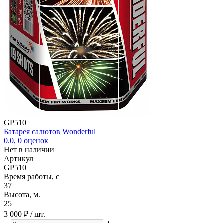
GP510
Батарея салютов Wonderful
0.0
,
0
оценок
Нет в наличии
Артикул
GP510
Время работы, с
37
Высота, м.
25
3 000 ₽
/ шт.