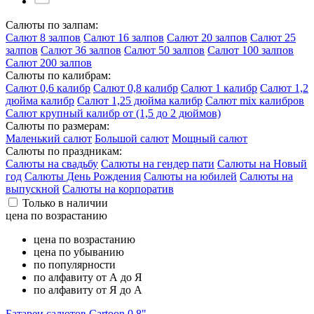
Салюты по залпам:
Салют 8 залпов
Салют 16 залпов
Салют 20 залпов
Салют 25
залпов
Салют 36 залпов
Салют 50 залпов
Салют 100 залпов
Салют 200 залпов
Салюты по калибрам:
Салют 0,6 калибр
Салют 0,8 калибр
Салют 1 калибр
Салют 1,2
дюйма калибр
Салют 1,25 дюйма калибр
Салют mix калибров
Салют крупный калибр от (1,5 до 2 дюймов)
Салюты по размерам:
Маленький салют
Большой салют
Мощный салют
Салюты по праздникам:
Салюты на свадьбу
Салюты на гендер пати
Салюты на Новый
год
Салюты День Рождения
Салюты на юбилей
Салюты на
выпускной
Салюты на корпоратив
Только в наличии
цена по возрастанию
цена по возрастанию
цена по убыванию
по популярности
по алфавиту от А до Я
по алфавиту от Я до А
Батареи салютов Cartoon 0.8"