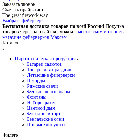
Заказать звонок
Скачать прайс-лист
The great firework way
Выбрать фейерверк
Бесплатная доставка товаров по всей России!
Покупка
товаров через наш сайт возможна в
московском интернет-
магазине фейерверков Максэм
Каталог
Пиротехническая продукция
Батареи салютов
Товары для праздника
Летающие фейерверки
Петарды
Римские свечи
Фестивальные шары
Фонтаны
Наборы ракет
Цветной дым
Фонтаны в торт
Бенгальские огни
Пневмохлопушки
Фильтр