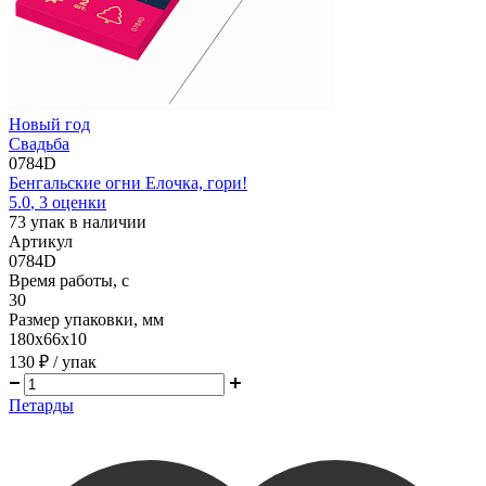
Новый год
Свадьба
0784D
Бенгальские огни Елочка, гори!
5.0
,
3
оценки
73
упак в наличии
Артикул
0784D
Время работы, с
30
Размер упаковки, мм
180х66х10
130 ₽
/ упак
Петарды