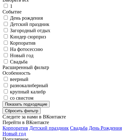
1
Событие
День рождения
Детский праздник
Загородный отдых
Киндер сюрприз
Корпоратив
На фотосессию
Новый год
Свадьба
Расширенный фильтр
Особенность
веерный
разнокалиберный
крупный калибр
со свистом
Показать
подходящие
Сбросить фильтр
Следите за нами в ВКонтакте
Перейти в ВКонтакте
Корпоратив
Детский праздник
Свадьба
День Рождения
Новый год
Популярное