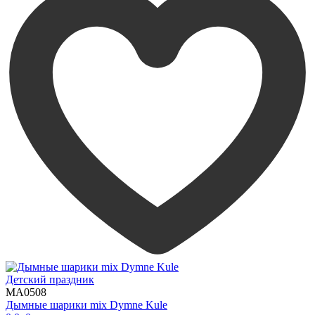
Детский праздник
MA0508
Дымные шарики mix Dymne Kule