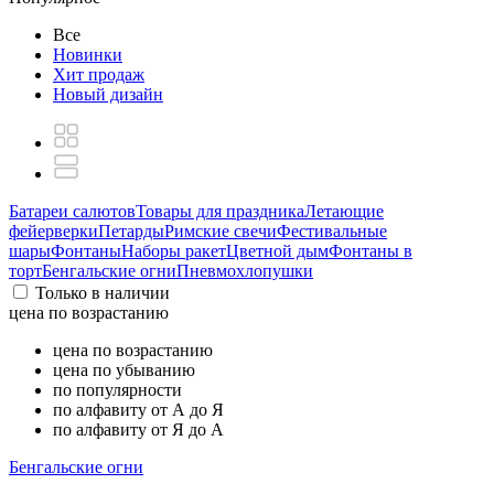
Все
Новинки
Хит продаж
Новый дизайн
Батареи салютов
Товары для праздника
Летающие
фейерверки
Петарды
Римские свечи
Фестивальные
шары
Фонтаны
Наборы ракет
Цветной дым
Фонтаны в
торт
Бенгальские огни
Пневмохлопушки
Только в наличии
цена по возрастанию
цена по возрастанию
цена по убыванию
по популярности
по алфавиту от А до Я
по алфавиту от Я до А
Бенгальские огни