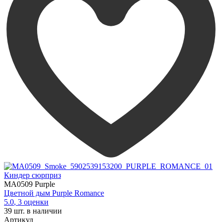
Киндер сюрприз
MA0509 Purple
Цветной дым Purple Romance
5.0
,
3
оценки
39
шт. в наличии
Артикул