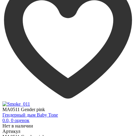
MA0511 Gender pink
Гендерный дым Baby Tone
0.0
,
0
оценок
Нет в наличии
Артикул