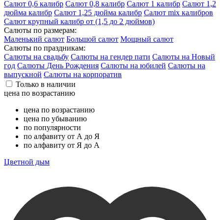
Салют 0,6 калибр
Салют 0,8 калибр
Салют 1 калибр
Салют 1,2
дюйма калибр
Салют 1,25 дюйма калибр
Салют mix калибров
Салют крупный калибр от (1,5 до 2 дюймов)
Салюты по размерам:
Маленький салют
Большой салют
Мощный салют
Салюты по праздникам:
Салюты на свадьбу
Салюты на гендер пати
Салюты на Новый
год
Салюты День Рождения
Салюты на юбилей
Салюты на
выпускной
Салюты на корпоратив
Только в наличии
цена по возрастанию
цена по возрастанию
цена по убыванию
по популярности
по алфавиту от А до Я
по алфавиту от Я до А
Цветной дым