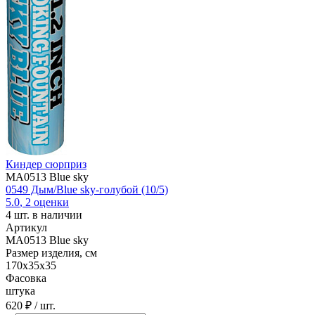
Киндер сюрприз
MA0513 Blue sky
0549 Дым/Blue sky-голубой (10/5)
5.0
,
2
оценки
4
шт. в наличии
Артикул
MA0513 Blue sky
Размер изделия, см
170х35х35
Фасовка
штука
620 ₽
/ шт.