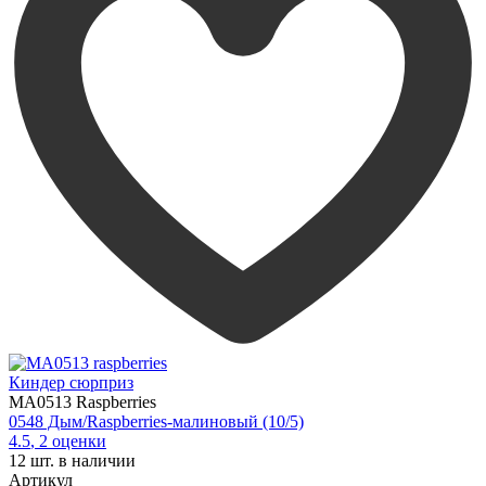
Киндер сюрприз
MA0513 Raspberries
0548 Дым/Raspberries-малиновый (10/5)
4.5
,
2
оценки
12
шт. в наличии
Артикул