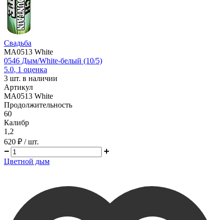
Свадьба
MA0513 White
0546 Дым/White-белый (10/5)
5.0
,
1
оценка
3
шт. в наличии
Артикул
MA0513 White
Продолжительность
60
Калибр
1,2
620 ₽
/ шт.
Цветной дым