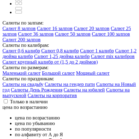
Салюты по залпам:
Салют 8 залпов
Салют 16 залпов
Салют 20 залпов
Салют 25
залпов
Салют 36 залпов
Салют 50 залпов
Салют 100 залпов
Салют 200 залпов
Салюты по калибрам:
Салют 0,6 калибр
Салют 0,8 калибр
Салют 1 калибр
Салют 1,2
дюйма калибр
Салют 1,25 дюйма калибр
Салют mix калибров
Салют крупный калибр от (1,5 до 2 дюймов)
Салюты по размерам:
Маленький салют
Большой салют
Мощный салют
Салюты по праздникам:
Салюты на свадьбу
Салюты на гендер пати
Салюты на Новый
год
Салюты День Рождения
Салюты на юбилей
Салюты на
выпускной
Салюты на корпоратив
Только в наличии
цена по возрастанию
цена по возрастанию
цена по убыванию
по популярности
по алфавиту от А до Я