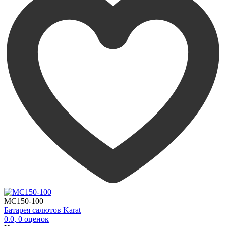
MC150-100
Батарея салютов Karat
0.0
,
0
оценок