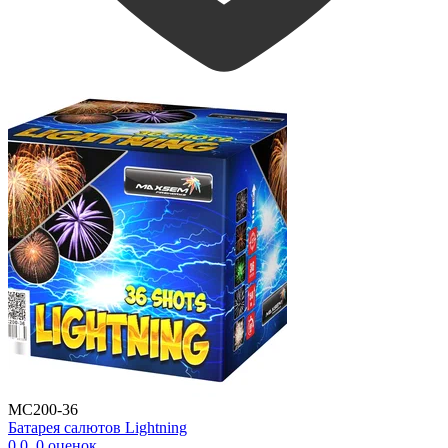
MC200-36
Батарея салютов Lightning
0.0
,
0
оценок