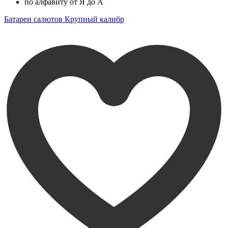
по алфавиту от Я до А
Батареи салютов Крупный калибр