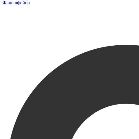
Фальшфейер