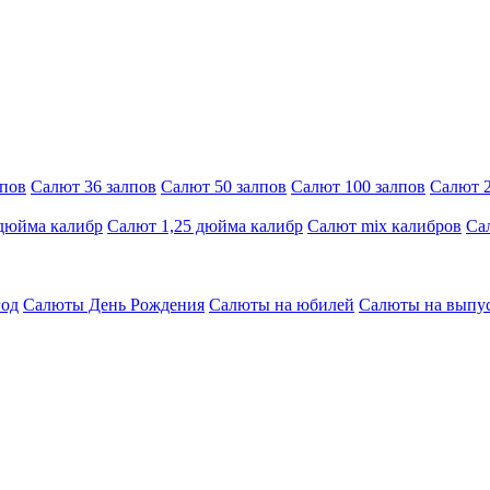
лпов
Салют 36 залпов
Салют 50 залпов
Салют 100 залпов
Салют 2
 дюйма калибр
Салют 1,25 дюйма калибр
Салют mix калибров
Са
год
Салюты День Рождения
Салюты на юбилей
Салюты на выпу