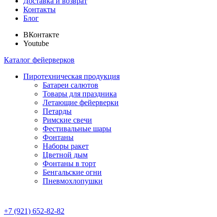
Доставка и возврат
Контакты
Блог
ВКонтакте
Youtube
Каталог фейерверков
Пиротехническая продукция
Батареи салютов
Товары для праздника
Летающие фейерверки
Петарды
Римские свечи
Фестивальные шары
Фонтаны
Наборы ракет
Цветной дым
Фонтаны в торт
Бенгальские огни
Пневмохлопушки
+7 (921) 652-82-82