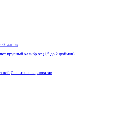
00 залпов
лют крупный калибр от (1,5 до 2 дюймов)
скной
Салюты на корпоратив