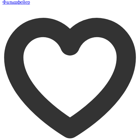
Фальшфейер