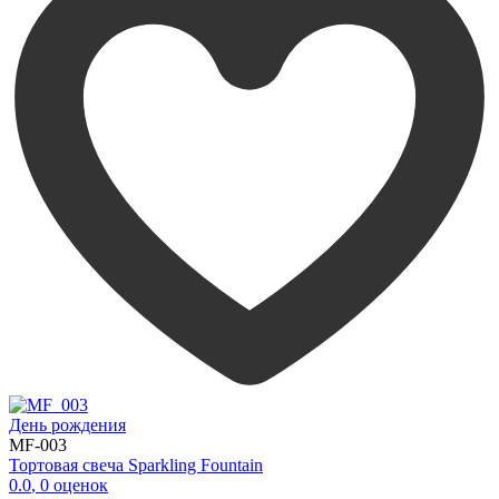
День рождения
MF-003
Тортовая свеча Sparkling Fountain
0.0
,
0
оценок