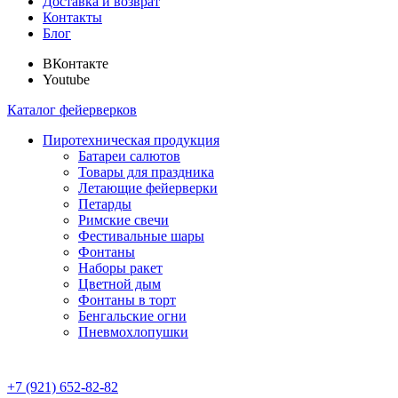
Доставка и возврат
Контакты
Блог
ВКонтакте
Youtube
Каталог фейерверков
Пиротехническая продукция
Батареи салютов
Товары для праздника
Летающие фейерверки
Петарды
Римские свечи
Фестивальные шары
Фонтаны
Наборы ракет
Цветной дым
Фонтаны в торт
Бенгальские огни
Пневмохлопушки
+7 (921) 652-82-82