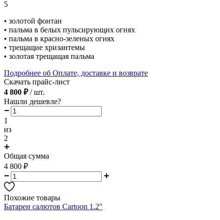
5
• золотой фонтан
• пальма в белых пульсирующих огнях
• пальма в красно-зеленых огнях
• трещащие хризантемы
• золотая трещащая пальма
Подробнее об Оплате, доставке и возврате
Скачать прайс-лист
4 800 ₽
/ шт.
Нашли дешевле?
1
из
2
Общая сумма
4 800
₽
Похожие товары
Батареи салютов Cartoon 1.2"