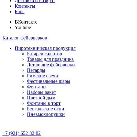
Доставка и возврат
Контакты
Блог
ВКонтакте
Youtube
Каталог фейерверков
Пиротехническая продукция
Батареи салютов
Товары для праздника
Летающие фейерверки
Петарды
Римские свечи
Фестивальные шары
Фонтаны
Наборы ракет
Цветной дым
Фонтаны в торт
Бенгальские огни
Пневмохлопушки
+7 (921) 652-82-82