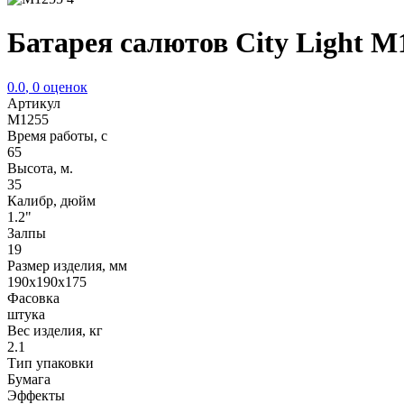
Батарея салютов City Light M
0.0
,
0
оценок
Артикул
M1255
Время работы, с
65
Высота, м.
35
Калибр, дюйм
1.2"
Залпы
19
Размер изделия, мм
190х190х175
Фасовка
штука
Вес изделия, кг
2.1
Тип упаковки
Бумага
Эффекты