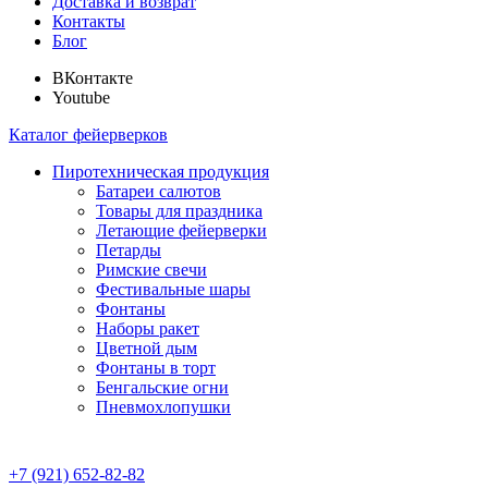
Доставка и возврат
Контакты
Блог
ВКонтакте
Youtube
Каталог фейерверков
Пиротехническая продукция
Батареи салютов
Товары для праздника
Летающие фейерверки
Петарды
Римские свечи
Фестивальные шары
Фонтаны
Наборы ракет
Цветной дым
Фонтаны в торт
Бенгальские огни
Пневмохлопушки
+7 (921) 652-82-82