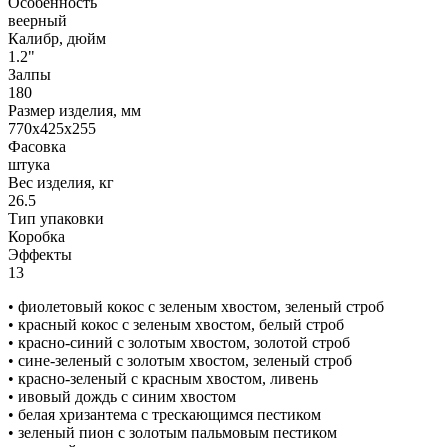
Особенность
веерный
Калибр, дюйм
1.2"
Залпы
180
Размер изделия, мм
770х425х255
Фасовка
штука
Вес изделия, кг
26.5
Тип упаковки
Коробка
Эффекты
13
• фиолетовый кокос с зеленым хвостом, зеленый строб
• красный кокос с зеленым хвостом, белый строб
• красно-синий с золотым хвостом, золотой строб
• сине-зеленый с золотым хвостом, зеленый строб
• красно-зеленый с красным хвостом, ливень
• ивовый дождь с синим хвостом
• белая хризантема с трескающимся пестиком
• зеленый пион с золотым пальмовым пестиком