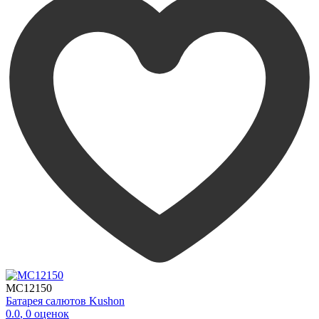
MC12150
Батарея салютов Kushon
0.0
,
0
оценок