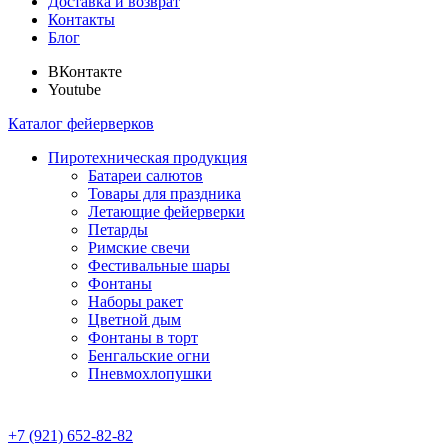
Доставка и возврат
Контакты
Блог
ВКонтакте
Youtube
Каталог фейерверков
Пиротехническая продукция
Батареи салютов
Товары для праздника
Летающие фейерверки
Петарды
Римские свечи
Фестивальные шары
Фонтаны
Наборы ракет
Цветной дым
Фонтаны в торт
Бенгальские огни
Пневмохлопушки
+7 (921) 652-82-82