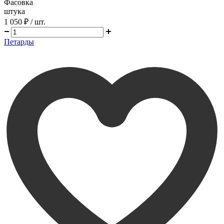
Фасовка
штука
1 050 ₽
/ шт.
Петарды