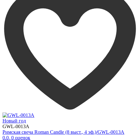
Новый год
GWL-0013A
Римская свеча Roman Candle (8 выст., 4 эф.)/GWL-0013A
0.0
,
0
оценок